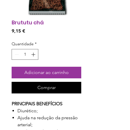
Brututu chá
Preço
9,15 €
Quantidade
*
Adicionar ao carrinho
Comprar
PRINCIPAIS BENEFÍCIOS
Diurético;
Ajuda na redução da pressão
arterial;