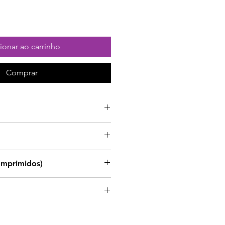
ionar ao carrinho
Comprar
pequeno-almoço, 1
moço.
omprimidos)
imentares não devem ser
ubstitutos de um regime