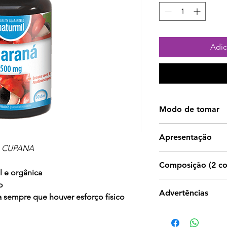
Adic
Modo de tomar
1 comprimido ao 
Apresentação
comprimido ao al
A CUPANA
60 comprimidos.
Composição (2 c
l e orgânica
o
Guaraná 1000 mg.
Advertências
ca sempre que houver esforço físico
Os suplementos al
utilizados como s