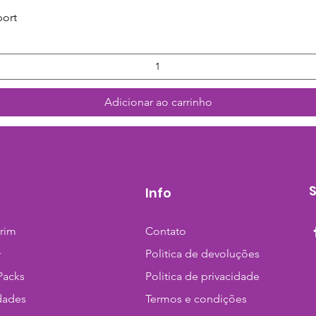
Visualização rápida
port
Adicionar ao carrinho
Info
trim
Contato
+
Politica de devoluções
Packs
Politica de privacidade
dades
Termos e condições