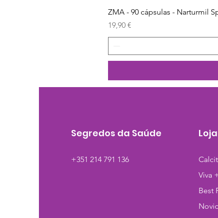
ZMA - 90 cápsulas - Narturmil S
Preço
19,90 €
Segredos da Saúde
Loja
+351 214 791 136
Calci
Viva 
Best 
Novi