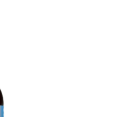
 e equilibrado, bem como de
audável. Conservar em local
abrigo de luz. Manter fora do
ças. Não tomar em caso de
e a um dos componentes de
 deverá exceder a toma diária
suplementos alimentares não
 Em caso de dúvida, consulte
écnico de saúde.