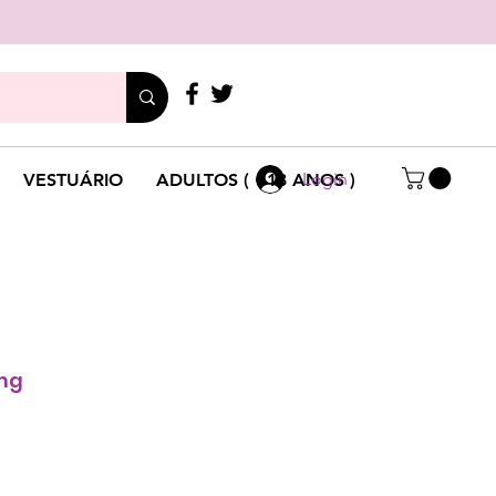
LIGUE
+351 214 791 136
Login
VESTUÁRIO
ADULTOS ( +18 ANOS )
mg
ço
mocional