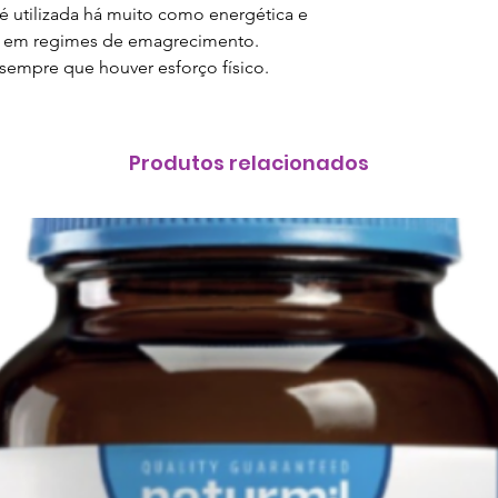
é utilizada há muito como energética e
alimentar variado
til em regimes de emagrecimento.
um modo de vida s
 sempre que houver esforço físico.
seco, fresco e ao 
alcance das crian
hipersensibilidad
cada produto. Não
Produtos relacionados
recomendada. Os 
são medicamentos.
o seu médico ou t