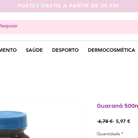
PORTES GRÁTIS A PARTIR DE 39.90€
MENTO
SAÚDE
DESPORTO
DERMOCOSMÉTICA
Guaraná 500
Preço
Pre
 6,78 € 
5,97 €
normal
pro
Quantidade
*