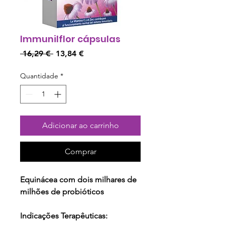
Immunilflor cápsulas
Preço
Preço
 16,29 € 
13,84 €
normal
promocional
Quantidade
*
Adicionar ao carrinho
Comprar
Equinácea com dois milhares de
milhões de probióticos
Indicações Terapêuticas: