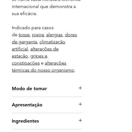
internacional que demonstra a
sua eficácia.
Indicado para casos
de
tosse
,
pieira
,
alergias
,
dores
de garganta
,
climatização
artificial
,
alterações de
estação
,
gripes e
constipações
e
alterações
térmicas do nosso organismo
.
Modo de tomar
Tomar uma cápsula por dia.
Apresentação
30 cápsulas.
Ingredientes