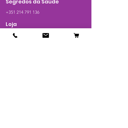
Segredos da Saúde
+351 214 791 136
Loja
Calcitrim
Viva +
Best Packs
Novidades
Pague 1 leve 2
Artigos
Glossário
Info
Contato