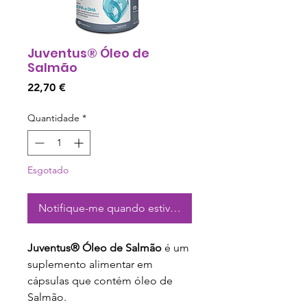
Juventus® Óleo de
Salmão
Preço
22,70 €
Quantidade
*
Esgotado
Notifique-me quando estiver disponível
Juventus® Óleo de Salmão
é um
suplemento alimentar em
cápsulas que contém óleo de
Salmão.