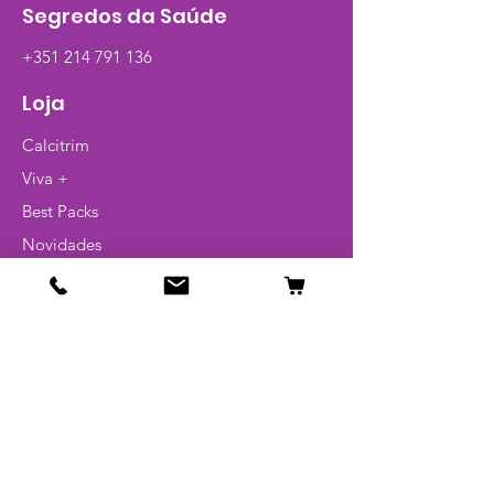
superior, infecções da pele e
Segredos da Saúde
dos tecidos moles, infecções
dentárias e periodontais,
+351 214 791 136
infecções oculares, infecções
Loja
dos ossos e articulações e
infecções do tracto urinário
Calcitrim
Viva +
Para a recuperação precoce
Best Packs
em condições pós-operatórias
Novidades
Para reduzir a recorrência de
Pague 1 leve 2
infecção em indivíduos com
Artigos
propensão
Glossário
Como um adjuvante para a
terapia anti-infecciosa
Info
Resistência à terapia
Contato
antibiótica