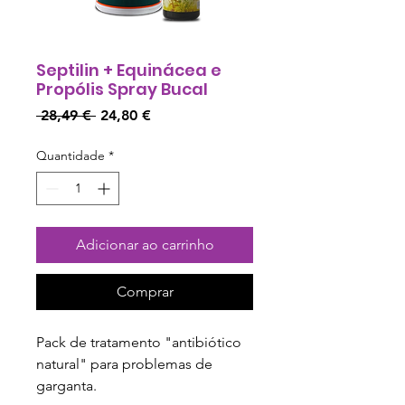
Septilin + Equinácea e
Propólis Spray Bucal
Preço
Preço
 28,49 € 
24,80 €
normal
promocional
Quantidade
*
Adicionar ao carrinho
Comprar
Pack de tratamento "antibiótico 
natural" para problemas de 
garganta.