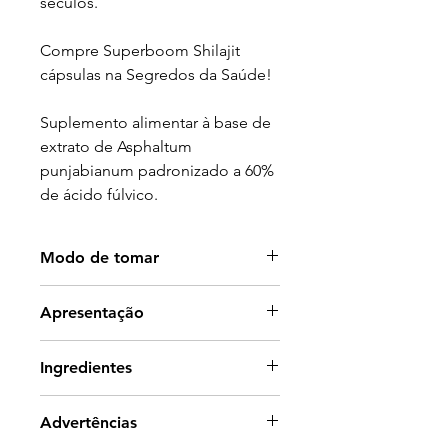
séculos.
Compre Superboom Shilajit
cápsulas na Segredos da Saúde!
Suplemento alimentar à base de
extrato de Asphaltum
punjabianum padronizado a 60%
de ácido fúlvico.
Modo de tomar
1 a 2 cápsulas por dia, de
Apresentação
preferência às refeições com um
pouco de água
60 cápsulas.
Ingredientes
Isento de açúcar, fragrâncias
artificiais, sabores ou
Composição por dose diária (2
conservantes. Adequado para
Advertências
cápsulas): Extrato de Shilajit 500
vegetarianos e veganos.