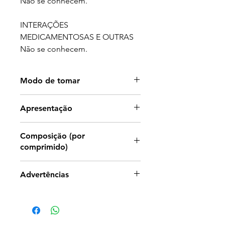
Não se conhecem.
INTERAÇÕES
MEDICAMENTOSAS E OUTRAS
Não se conhecem.
Modo de tomar
1 comprimido ao dia.
Apresentação
45 comprimidos.
Composição (por
comprimido)
Ácido Hialurónico 120 mg,
Advertências
Vitamina C 80 mg (100% VRN*). *
À semelhança de outros
suplementos à base de ferro
poderá ocorrer escurecimento