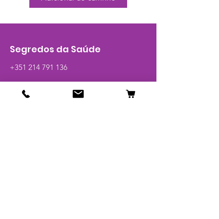
Segredos da Saúde
+351 214 791 136
Loja
Calcitrim
Viva +
Best Packs
Novidades
Pague 1 leve 2
Artigos
Glossário