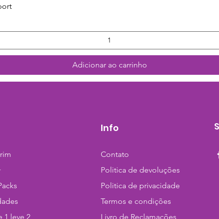
Visualização rápida
port
Adicionar ao carrinho
Info
trim
Contato
+
Politica de devoluções
Packs
Politica de privacidade
dades
Termos e condições
 1 leve 2
Livro de Reclamações