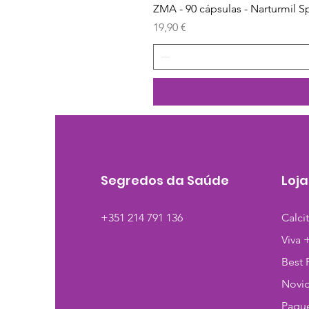
ZMA - 90 cápsulas - Narturmil S
Preço
19,90 €
Segredos da Saúde
Loja
+351 214 791 136
Calci
Viva 
Best 
Novi
Pague