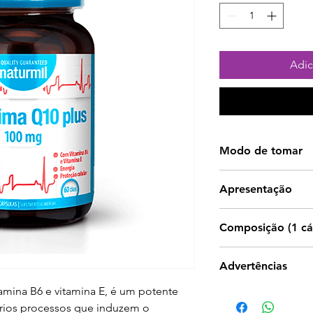
Adic
Modo de tomar
1 cápsula ao dia, 
Apresentação
almoço.
60 cápsulas.
Composição (1 cá
Co-enzima Q10 10
Advertências
mina B6 e vitamina E, é um potente
Os suplementos al
vários processos que induzem o
utilizados como s