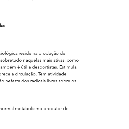
alimentar variado
um modo de vida s
seco, fresco e ao 
las
alcance das crian
hipersensibilidad
cada produto. Não
recomendada. Os 
isiológica reside na produção de
são medicamentos.
s, sobretudo naquelas mais ativas, como
o seu médico ou t
também é útil a desportistas. Estimula
rece a circulação. Tem atividade
 nefasta dos radicais livres sobre os
o normal metabolismo produtor de