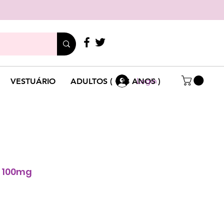
LIGUE
+351 214 791 136
Login
VESTUÁRIO
ADULTOS ( +18 ANOS )
 100mg
Preço
promocional