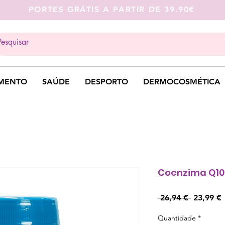
PORTES GRÁTIS A PARTIR DE 39.90€
MENTO
SAÚDE
DESPORTO
DERMOCOSMÉTICA
Coenzima Q10
Preço
 26,94 € 
23,99 €
normal
Quantidade
*