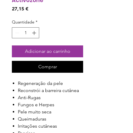
Activozone
Preço
27,15 €
Quantidade
*
Adicionar ao carrinho
Comprar
Regeneração da pele
Reconstrói a barreira cutânea
Anti-Rugas
Fungos e Herpes
Pele muito seca
Queimaduras
Irritações cutâneas