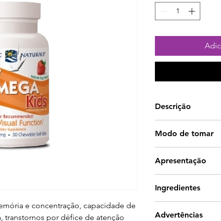
Adic
Descrição
Fornece nutrientes
Modo de tomar
desenvolvimento d
visão da criança. A
1 cápsula mastigáv
Apresentação
de humor.
30 cápsulas masti
Ingredientes
emória e concentração, capacidade de 
Tamarindus indica
Advertências
a, transtornos por défice de atenção 
FOS (Fruto-oligos