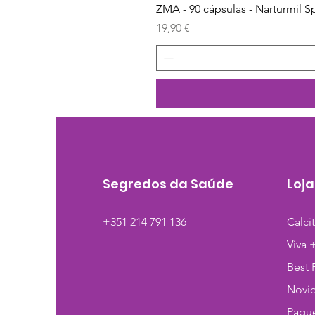
ZMA - 90 cápsulas - Narturmil S
Preço
19,90 €
Segredos da Saúde
Loja
+351 214 791 136
Calci
Viva 
Best 
Novi
Pague