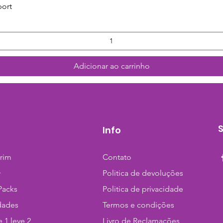
Visualização rápida
port
Adicionar ao carrinho
Info
trim
Contato
+
Politica de devoluções
Packs
Politica de privacidade
dades
Termos e condições
 1 leve 2
Livro de Reclamações