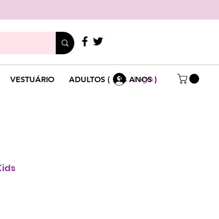
LIGUE
+351 214 791 136
Login
VESTUÁRIO
ADULTOS ( +18 ANOS )
Kids