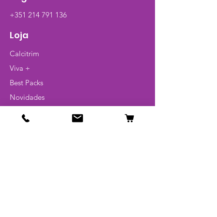
+351 214 791 136
Loja
Calcitrim
Viva +
Best Packs
Novidades
Pague 1 leve 2
Artigos
Glossário
Info
Contato
Politica de devoluções