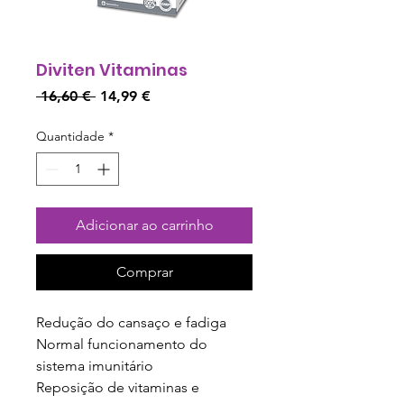
Diviten Vitaminas
Preço
Preço
 16,60 € 
14,99 €
normal
promocional
Quantidade
*
Adicionar ao carrinho
Comprar
Redução do cansaço e fadiga
Normal funcionamento do 
sistema imunitário
Reposição de vitaminas e 