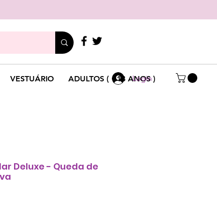
LIGUE
+351 214 791 136
Login
VESTUÁRIO
ADULTOS ( +18 ANOS )
ilar Deluxe - Queda de
iva
Preço
promocional