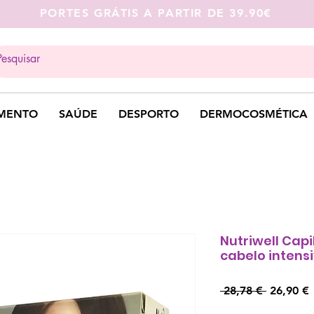
PORTES GRÁTIS A PARTIR DE 39.90€
MENTO
SAÚDE
DESPORTO
DERMOCOSMÉTICA
Nutriwell Cap
cabelo intens
Preço
 28,78 € 
26,90 €
normal