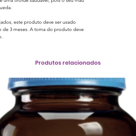
e uma tiróide saudável, pois o seu mau
queda.
Vitamina B6
jados, este produto deve ser usado
Vitamina B1
 de 3 meses. A toma do produto deve
Selénio
o.
Biotina
Produtos relacionados