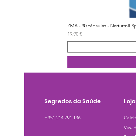
ZMA - 90 cápsulas - Narturmil S
Preço
19,90 €
Segredos da Saúde
Loja
+351 214 791 136
Calci
Viva 