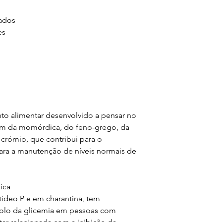
foenum-graecum
alimentar variado
(Equivalente da 
tados
um modo de vida s
Extrato seco 
es
seco, fresco e ao 
zeylanicum, Can
alcance das crian
(Equivalente da 
hipersensibilidad
Extrato seco c
cada produto. Não
sylvestre, Gym
recomendada. Os 
(Equivalente da 
são medicamentos.
Crómio - 40 µg 
o seu médico ou t
to alimentar desenvolvido a pensar no
além da momórdica, do feno-grego, da
crómio, que contribui para o
ara a manutenção de níveis normais de
ica
ídeo P e em charantina, tem
rolo da glicemia em pessoas com