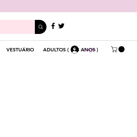
LIGUE
+351 214 791 136
Login
VESTUÁRIO
ADULTOS ( +18 ANOS )