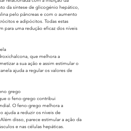
tar relacionada com a inibição da
o da síntese de glicogénio hepático,
ulina pelo pâncreas e com o aumento
rócitos e adipócitos. Todas estas
 para uma redução eficaz dos níveis
ela
droxichalcona, que melhora a
imetizar a sua ação e assim estimular o
nela ajuda a regular os valores de
eno grego
ue o feno-grego contribui
andial. O feno-grego melhora a
o ajuda a reduzir os níveis de
Além disso, parece estimular a ação da
úsculos e nas células hepáticas.