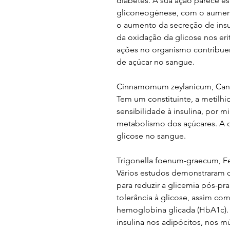
diabetes. A sua ação parece es
gliconeogénese, com o aument
o aumento da secreção de ins
da oxidação da glicose nos erit
ações no organismo contribuem
de açúcar no sangue.
Cinnamomum zeylanicum, Can
Tem um constituinte, a metilhi
sensibilidade à insulina, por m
metabolismo dos açúcares. A ca
glicose no sangue.
Trigonella foenum-graecum, F
Vários estudos demonstraram q
para reduzir a glicemia pós-pr
tolerância à glicose, assim com
hemoglobina glicada (HbA1c). 
insulina nos adipócitos, nos m