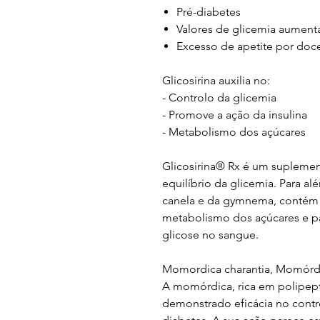
Pré-diabetes
Valores de glicemia aumen
Excesso de apetite por doc
Glicosirina auxilia no:
- Controlo da glicemia
- Promove a ação da insulina
- Metabolismo dos açúcares
Glicosirina® Rx é um suplemen
equilíbrio da glicemia. Para 
canela e da gymnema, contém 
metabolismo dos açúcares e p
glicose no sangue.
Momordica charantia, Momórd
A momórdica, rica em polipept
demonstrado eficácia no cont