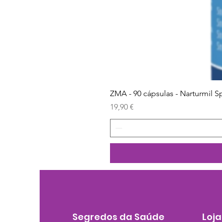
ZMA - 90 cápsulas - Narturmil S
Preço
19,90 €
Segredos da Saúde
Loja