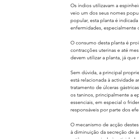
Os índios utilizavam a espinhe
veio um dos seus nomes popul
popular, esta planta é indicad
enfermidades, especialmente d
O consumo desta planta é proi
contracções uterinas e até m
devem utilizar a planta, já que
Sem dúvida, a principal propri
está relacionada à actividade a
tratamento de úlceras gástrica
os taninos, principalmente a e
essenciais, em especial o fride
responsáveis por parte dos efe
O mecanismo de acção destes
à diminuição da secreção de ác