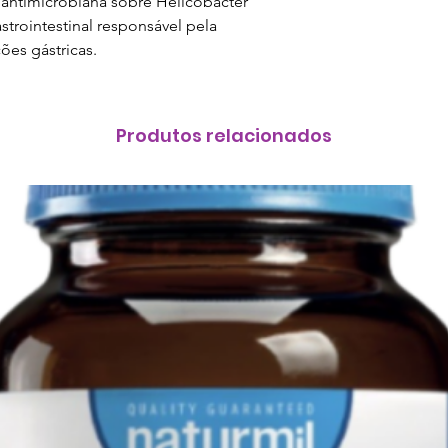
 antimicrobiana sobre Helicobacter
astrointestinal responsável pela
ões gástricas.
Produtos relacionados