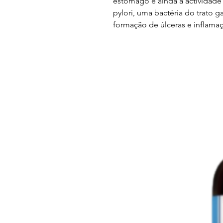
estômago e ainda à actividade
pylori, uma bactéria do trato g
formação de úlceras e inflamaç