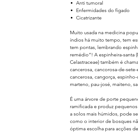
Anti tumoral
Enfermidades do fígado
Cicatrizante
Muito usada na medicina popular
índios há muito tempo, tem es
tem pontas, lembrando espinh
remédio”! A espinheira-santa (M
Celastraceae) também é chama
cancerosa, cancorosa-de-sete-
cancerosa, cangorça, espinho-d
marteno, pau-josé, maiteno, sa
É uma árvore de porte pequeno
ramificada e produz pequenos 
a solos mais húmidos, pode se 
como o interior de bosques nã
óptima escolha para acções de