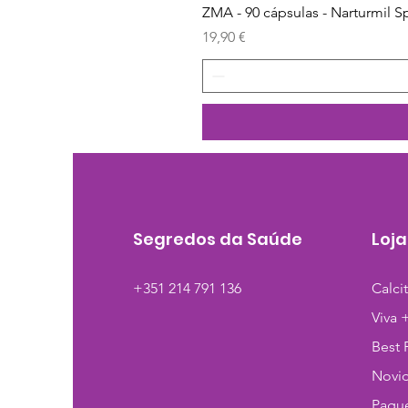
ZMA - 90 cápsulas - Narturmil S
Preço
19,90 €
Segredos da Saúde
Loja
+351 214 791 136
Calci
Viva 
Best 
Novi
Pague