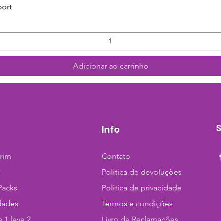
Visualização rápida
port
Adicionar ao carrinho
Info
trim
Contato
+
Politica de devoluções
Packs
Politica de privacidade
dades
Termos e condições
 1 leve 2
Livro de Reclamações