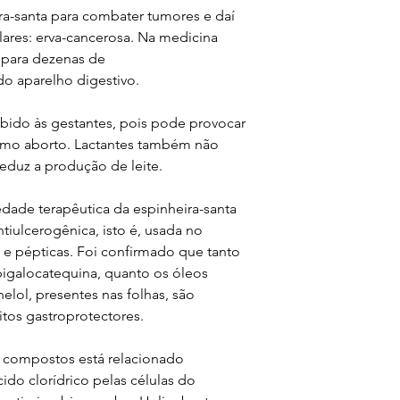
ira-santa para combater tumores e daí
ares: erva-cancerosa. Na medicina
a para dezenas de
o aparelho digestivo.
bido às gestantes, pois pode provocar
esmo aborto. Lactantes também não
 reduz a produção de leite.
edade terapêutica da espinheira-santa
ntiulcerogênica, isto é, usada no
s e pépticas. Foi confirmado que tanto
pigalocatequina, quanto os óleos
nelol, presentes nas folhas, são
itos gastroprotectores.
 compostos está relacionado
ido clorídrico pelas células do