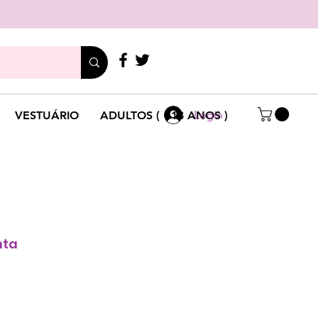
LIGUE
+351 214 791 136
Login
VESTUÁRIO
ADULTOS ( +18 ANOS )
nta