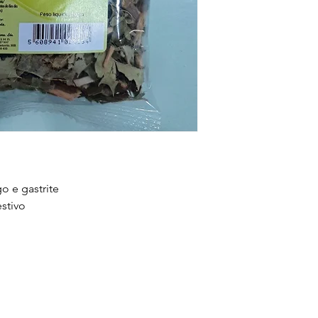
alimentar variado
um modo de vida s
seco, fresco e ao 
alcance das crian
hipersensibilidad
cada produto. Não
recomendada. Os 
são medicamentos.
o seu médico ou t
 e gastrite
stivo