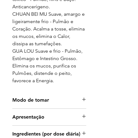
Anticancerígeno.
CHUAN BEI MU Suave, amargo e
ligeiramente frio - Pulmão e
Coração. Acalma a tosse, elimina
os mucos, elimina o Calor,
dissipa as tumefações.
GUA LOU Suave e frio - Pulmão,
Estômago e Intestino Grosso.
Elimina os mucos, purifica os
Pulmões, distende o peito,
favorece a Energia.
Modo de tomar
Tomar 2 comprimidos, 2 ou 3
Apresentação
vezes ao dia.
Frasco com 120 cápsulas.
Ingredientes (por dose diária)