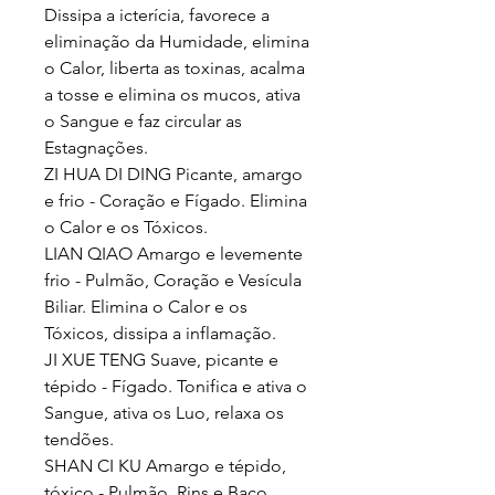
Dissipa a icterícia, favorece a
eliminação da Humidade, elimina
o Calor, liberta as toxinas, acalma
a tosse e elimina os mucos, ativa
o Sangue e faz circular as
Estagnações.
ZI HUA DI DING Picante, amargo
e frio - Coração e Fígado. Elimina
o Calor e os Tóxicos.
LIAN QIAO Amargo e levemente
frio - Pulmão, Coração e Vesícula
Biliar. Elimina o Calor e os
Tóxicos, dissipa a inflamação.
JI XUE TENG Suave, picante e
tépido - Fígado. Tonifica e ativa o
Sangue, ativa os Luo, relaxa os
tendões.
SHAN CI KU Amargo e tépido,
tóxico - Pulmão, Rins e Baço.