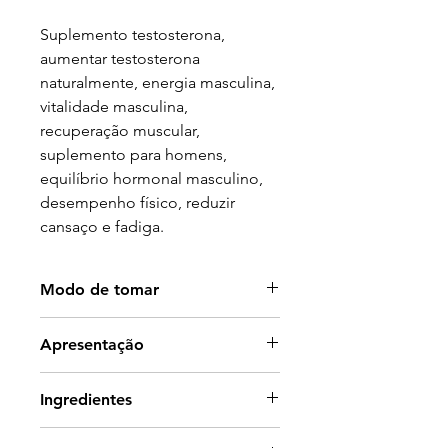
Suplemento testosterona,
aumentar testosterona
naturalmente, energia masculina,
vitalidade masculina,
recuperação muscular,
suplemento para homens,
equilíbrio hormonal masculino,
desempenho físico, reduzir
cansaço e fadiga.
Modo de tomar
2 cápsulas por dia com um copo
Apresentação
de água, de preferência com
uma refeição
Embalagem com 60 cápsulas.
Ingredientes
Extrato de feno-grego (10:1) – 200