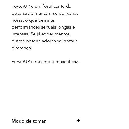
PowerUP é um fortificante da
potência e mantém-se por várias
horas, o que permite
performances sexuais longas e
intensas. Se já experimentou
outros potenciadores vai notar a
diferença.
PowerUP é mesmo o mais eficaz!
tags:
powerup, powercaps, powertabs,
protezon, vigorima, viamax, vigor,
potenciador natural.
Modo de tomar