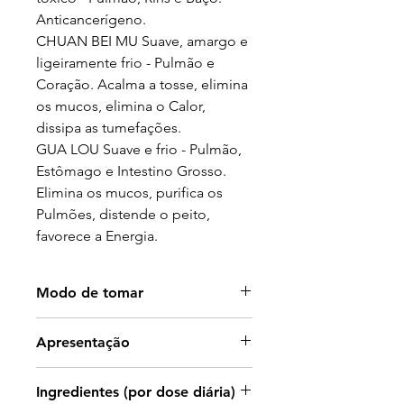
Anticancerígeno.
CHUAN BEI MU Suave, amargo e
ligeiramente frio - Pulmão e
Coração. Acalma a tosse, elimina
os mucos, elimina o Calor,
dissipa as tumefações.
GUA LOU Suave e frio - Pulmão,
Estômago e Intestino Grosso.
Elimina os mucos, purifica os
Pulmões, distende o peito,
favorece a Energia.
Modo de tomar
Tomar 2 comprimidos, 2 ou 3
Apresentação
vezes ao dia.
Frasco com 120 cápsulas.
Ingredientes (por dose diária)