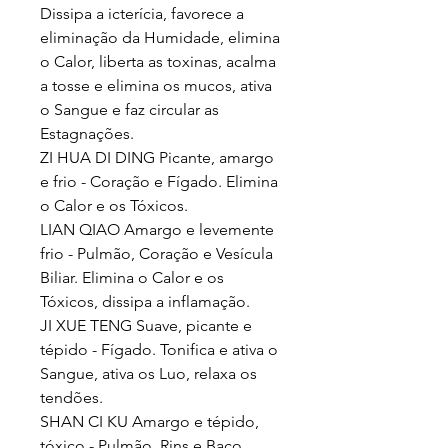
Dissipa a icterícia, favorece a
eliminação da Humidade, elimina
o Calor, liberta as toxinas, acalma
a tosse e elimina os mucos, ativa
o Sangue e faz circular as
Estagnações.
ZI HUA DI DING Picante, amargo
e frio - Coração e Fígado. Elimina
o Calor e os Tóxicos.
LIAN QIAO Amargo e levemente
frio - Pulmão, Coração e Vesícula
Biliar. Elimina o Calor e os
Tóxicos, dissipa a inflamação.
JI XUE TENG Suave, picante e
tépido - Fígado. Tonifica e ativa o
Sangue, ativa os Luo, relaxa os
tendões.
SHAN CI KU Amargo e tépido,
tóxico - Pulmão, Rins e Baço.