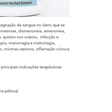
Tao Ren (Semen Pe
alimentar variado
um modo de vida s
seco, fresco e ao 
alcance das crian
tagnação de sangue no útero que se
hipersensibilidad
metriose, dismenorreia, amenorreia,
cada produto. Não
, quistos nos ovários, infecção e
recomendada. Os 
pio, menorragia e metrorragia,
são medicamentos.
o, miomas uterinos, inflamação crónica
o seu médico ou t
rincipais indicações terapêuticas:
ia pélvica)