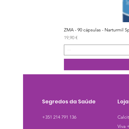
ZMA - 90 cápsulas - Narturmil S
Preço
19,90 €
Segredos da Saúde
Loja
+351 214 791 136
Calci
Viva 