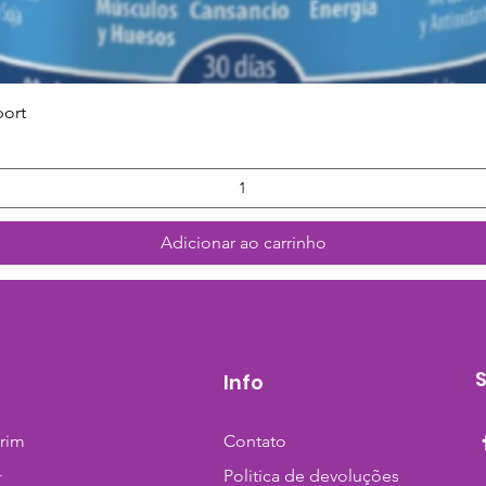
Visualização rápida
port
Adicionar ao carrinho
Info
trim
Contato
+
Politica de devoluções