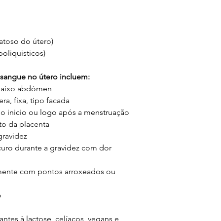
toso do útero)
oliquisticos)
 sangue no útero incluem:
 baixo abdómen
a, fixa, tipo facada
no inicio ou logo após a menstruação
o da placenta
gravidez
uro durante a gravidez com dor
lmente com pontos arroxeados ou
o
ntes à lactose, celíacos, vegans e