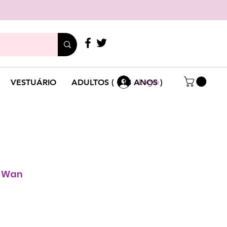
LIGUE
+351 214 791 136
Login
VESTUÁRIO
ADULTOS ( +18 ANOS )
g Wan