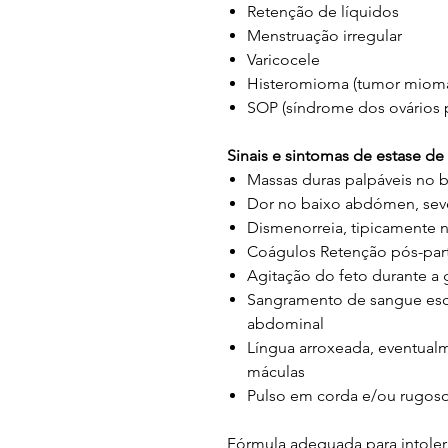
Retenção de líquidos
Menstruação irregular
Varicocele
Histeromioma (tumor mioma
SOP (síndrome dos ovários p
Sinais e sintomas de estase de
Massas duras palpáveis no
Dor no baixo abdómen, sever
Dismenorreia, tipicamente 
Coágulos Retenção pós-part
Agitação do feto durante a 
Sangramento de sangue esc
abdominal
Língua arroxeada, eventua
máculas
Pulso em corda e/ou rugos
Fórmula adequada para intolera