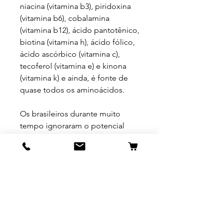
niacina (vitamina b3), piridoxina
(vitamina b6), cobalamina
(vitamina b12), ácido pantotênico,
biotina (vitamina h), ácido fólico,
ácido ascórbico (vitamina c),
tecoferol (vitamina e) e kinona
(vitamina k) e ainda, é fonte de
quase todos os aminoácidos.
Os brasileiros durante muito
tempo ignoraram o potencial
curativo e econômico do
cogumelo Agaricus Blazei, que
segundo cientistas japoneses,
ajuda na prevenção e regressão
do câncer. O alerta foi feito já em
1988 pelo pesquisador Marcos
Francoti, que lamentou a
ausência de incentivo à pesquisa