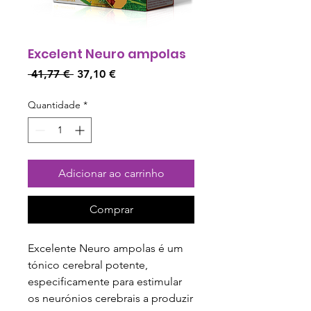
Excelent Neuro ampolas
Preço
Preço
 41,77 € 
37,10 €
normal
promocional
Quantidade
*
Adicionar ao carrinho
Comprar
Excelente Neuro ampolas é um
tónico cerebral potente,
especificamente para estimular
os neurónios cerebrais a produzir