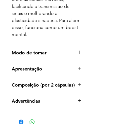
facilitando a transmissão de
sinais e melhorando a
plasticidade sináptica. Para além
disso, funciona como um boost
mental.
Modo de tomar
Tomar 1 cápsula ao pequno-
Apresentação
almoço e 1 cápsula ao jantar.
Embalagem com blisters de 60
Composição (por 2 cápsulas)
cáspsulas.
Huperzia, extr. seco 100 mg, do
Advertências
qual huperzina-A 200 µg;
Bacopa, extr. seco 50 mg, do
Os suplementos alimentares não
qual bacósidos 10 mg;
devem ser utilizados como
Erva cidreira, extr. seco 100 mg,
substitutos de um regime