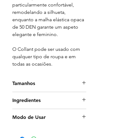
particularmente confortável,
remodelando a silhueta,
enquanto a malha elástica opaca
de 50 DEN garante um aspeto
elegante e feminino.
O Collant pode ser usado com
qualquer tipo de roupa e em
todas as ocasiões.
Tamanhos
S-M
: tamanho 36-40 português
Ingredientes
L-XL
: tamanho 42-46 português
1. Tecido
EMANA
®, uma
Modo de Usar
microfibra de poliamida com
cristais minerais bioativos
Por baixo dos Leggings usar a
integrados no DNA do fio, que
roupa interior habitual. Na