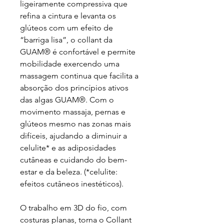
ligeiramente compressiva que
refina a cintura e levanta os
glúteos com um efeito de
“barriga lisa”, o collant da
GUAM® é confortável e permite
mobilidade exercendo uma
massagem continua que facilita a
absorção dos princípios ativos
das algas GUAM®. Com o
movimento massaja, pernas e
glúteos mesmo nas zonas mais
difíceis, ajudando a diminuir a
celulite* e as adiposidades
cutâneas e cuidando do bem-
estar e da beleza. (*celulite:
efeitos cutâneos inestéticos).
O trabalho em 3D do fio, com
costuras planas, torna o Collant