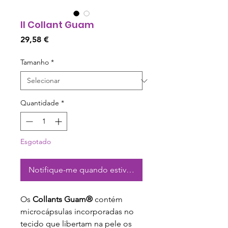
Il Collant Guam
Preço
29,58 €
Tamanho
*
Quantidade
*
Esgotado
Notifique-me quando estiver disponível
Os
Collants Guam®
contém
microcápsulas incorporadas no
tecido que libertam na pele os