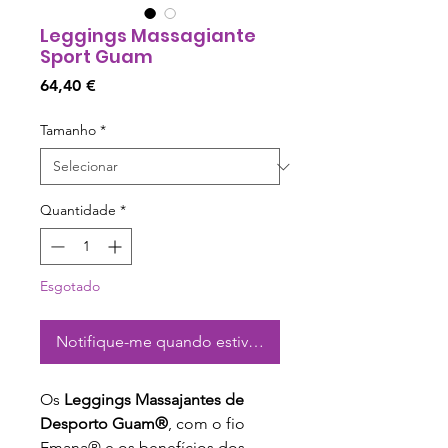
Leggings Massagiante
Sport Guam
Preço
64,40 €
Tamanho
*
Quantidade
*
Esgotado
Notifique-me quando estiver disponível
Os
Leggings Massajantes de
Desporto Guam®
, com o fio
Emana® e os benefícios dos