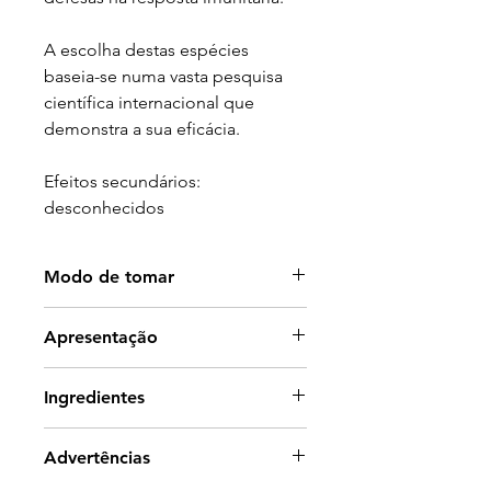
A escolha destas espécies
baseia-se numa vasta pesquisa
científica internacional que
demonstra a sua eficácia.
Efeitos secundários:
desconhecidos
Modo de tomar
Crianças entre 3 a 8 anos: 5-10ml
Apresentação
por dia, puro ou diluído num
pouco de água.
Frasco com 180ml.
Ingredientes
Crianças acima dos 8 anos: 10-
15ml por dia, puro ou diluído
Por 15ml:
num pouco de água.
Advertências
Mel de Manuka - 750mg;