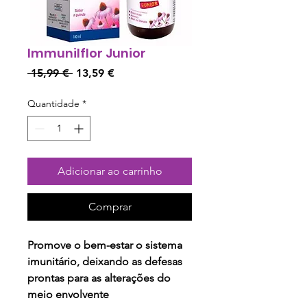
Immunilflor Junior
Preço
Preço
 15,99 € 
13,59 €
normal
promocional
Quantidade
*
Adicionar ao carrinho
Comprar
Promove o bem-estar o sistema
imunitário, deixando as defesas
prontas para as alterações do
meio envolvente