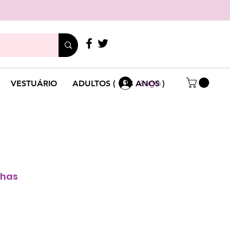
LIGUE
+351 214 791 136
Login
VESTUÁRIO
ADULTOS ( +18 ANOS )
lhas