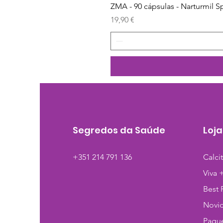
ZMA - 90 cápsulas - Narturmil S
Preço
19,90 €
Segredos da Saúde
Loja
+351 214 791 136
Calci
Viva 
Best 
Novi
Pague