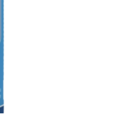
utilizada na irritação da
nge, associada à tosse seca.