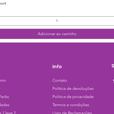
Visualização rápida
port
Adicionar ao carrinho
Info
trim
Contato
+
Politica de devoluções
Packs
Politica de privacidade
dades
Termos e condições
 1 leve 2
Livro de Reclamações