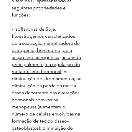
Vitamina D, apresentando as
seguintes propriedades e
funções:
- Isoflavonas de Soja,
fitoestrogénios caracterizados
pela sua
acção mimetizadora do
estrogénio, bem como, pela
acção anti-estrogénica
,
actuando,
principalmente, na regulação do
metabolismo hormonal
; na
diminuição de afrontamentos; na
diminuição da perda da massa
óssea decorrente das alterações
hormonais comuns na
menopausa (aumentam o
número de células envolvidas na
formação de tecido ósseo-
osteoblastos);
diminuição do