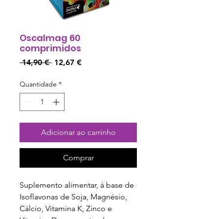
Oscalmag 60
comprimidos
Preço
Preço
 14,90 € 
12,67 €
normal
promocional
Quantidade
*
Adicionar ao carrinho
Comprar
Suplemento alimentar, à base de
Isoflavonas de Soja, Magnésio,
Cálcio, Vitamina K, Zinco e