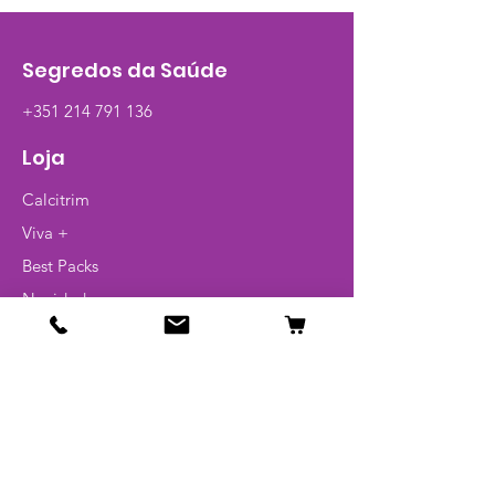
tecido), MSM, extractos vegetais
de Aloe Verae Unha do
diabo que permitem ajudar a
Segredos da Saúde
combater a artrite e outras
doenças reumáticas.
+351 214 791 136
Essas enfermidades podem
Loja
causar dor, rigidez e inchaço nas
articulações e outras estruturas
Calcitrim
de apoio do corpo como
Viva +
músculos, tendões, ligamentos e
Best Packs
ossos.
Também podem afectar outras
Novidades
partes do corpo incluindo vários
Pague 1 leve 2
órgãos internos.
Artigos
Clinicamente testado, este
Glossário
suplemento está indicado para
dores nas articulações, lesões
das cartilagens, osteoartrites, dor
Info
e rigidez muscular.