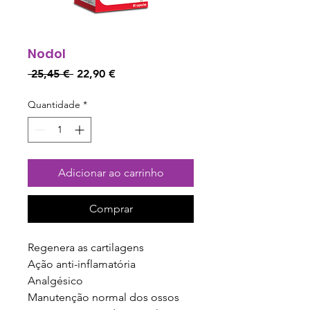
Nodol
Preço
Preço
 25,45 € 
22,90 €
normal
promocional
Quantidade
*
Adicionar ao carrinho
Comprar
Regenera as cartilagens
Ação anti-inflamatória
Analgésico
Manutenção normal dos ossos