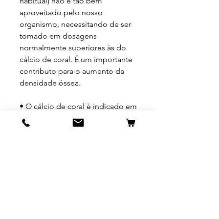
habitual) não é tão bem
aproveitado pelo nosso
organismo, necessitando de ser
tomado em dosagens
normalmente superiores às do
cálcio de coral. É um importante
contributo para o aumento da
densidade óssea.
• O cálcio de coral é indicado em
todas as situações em que é
necessário recorrer a uma
suplementação de cálcio eficaz,
como por exemplo na
osteoporose, na menopausa,
dores ósseas e musculares,
hipertensão arterial, em doentes
que se sujeitaram a alguns tipos
de cirurgia bariáctrica, quando se