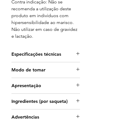
Contra indicação: Não se
recomenda a utilização deste
produto em indivíduos com
hipersensibilidade ao marisco.
Não utilizar em caso de gravidez
e lactação.
Especificações técnicas
Regenera as Cartilagens
Modo de tomar
Promove uma sensação de
bem-estar Articular e Muscular
1 carteira ao dia, de preferência
Apresentação
Fórmula enriquecida com
depois do pequeno-almoço.
Glucosamina: essencial na
Deve ser dissolvida num copo de
20 carteiras.
regeneração das articulações
Ingredientes (por saqueta)
água ou sumo de frutas.
Ação anti-inflamatória
Sulfato de Glucosamina 1500 mg,
Advertências
Sulfato de Condroitina 1200 mg,
MSM 100 mg,