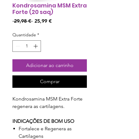
Kondrosamina MSM Extra
Forte (20 saq)
Preço
Preço
 29,98 € 
25,99 €
normal
promocional
Quantidade
*
Adicionar ao carrinho
Comprar
Kondrosamina MSM Extra Forte
regenera as cartilagens.
INDICAÇÕES DE BOM USO
Fortalece e Regenera as
Cartilagens