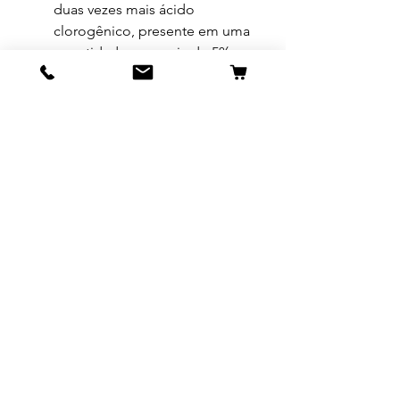
duas vezes mais ácido
clorogênico, presente em uma
quantidade que varia de 5% a
10%. Ele diminui a absorção
de glicose no intestino,
inibindo assim a enzima
responsável pela liberação de
açúcares do fígado para a
corrente sanguínea. Sendo
assim, o café verde combate a
diabetes.
Veja mais sobre este
produto
aqui
.
Modo de tomar
1 medida (20 ml) diluída num litro
Apresentação