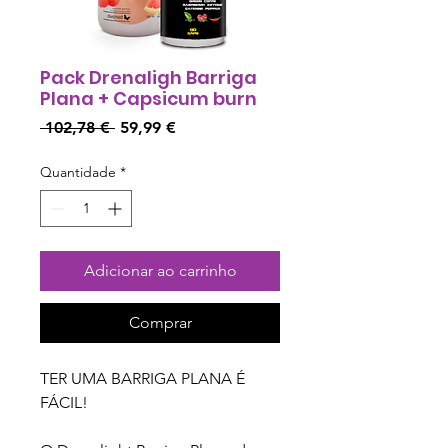
Pack Drenaligh Barriga
Plana + Capsicum burn
Preço
Preço
 102,78 € 
59,99 €
normal
promocional
Quantidade
*
Adicionar ao carrinho
Comprar
TER UMA BARRIGA PLANA É
FÁCIL!