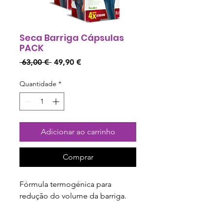
Seca Barriga Cápsulas
PACK
Preço
Preço
 63,00 € 
49,90 €
normal
promocional
Quantidade
*
Adicionar ao carrinho
Comprar
Fórmula termogénica para 
redução do volume da barriga.