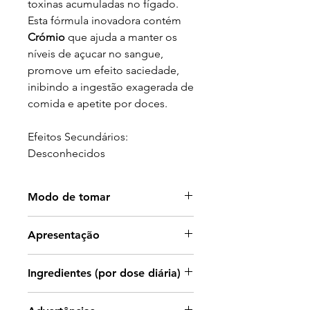
toxinas acumuladas no fígado.
Esta fórmula inovadora contém
Crómio
que ajuda a manter os
níveis de açucar no sangue,
promove um efeito saciedade,
inibindo a ingestão exagerada de
comida e apetite por doces.
Efeitos Secundários:
Desconhecidos
Modo de tomar
Diluir 25ml numa garrafa de água
Apresentação
de 1.5L e beber ao longo do dia,
de preferência fora das refeições.
Frasco de 500ml.
Ingredientes (por dose diária)
Ext. Hid.
Betula alba
, Bétula -