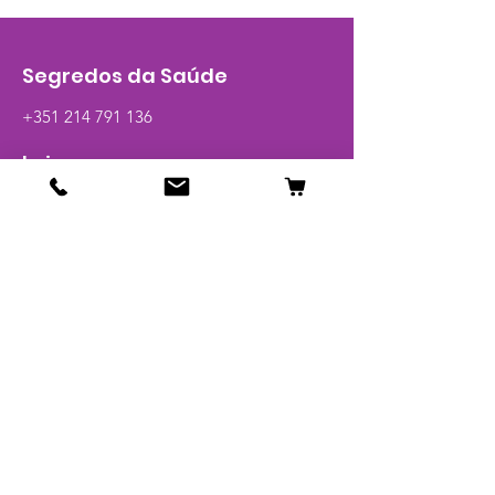
Segredos da Saúde
+351 214 791 136
Loja
Calcitrim
Viva +
Best Packs
Novidades
Pague 1 leve 2
Artigos
Glossário
Info