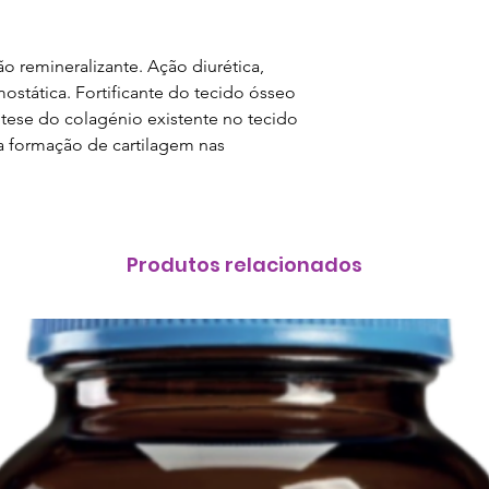
alimentar variado
um modo de vida s
 remineralizante. Ação diurética,
seco, fresco e ao 
mostática. Fortificante do tecido ósseo
alcance das crian
íntese do colagénio existente no tecido
hipersensibilidad
r a formação de cartilagem nas
cada produto. Não
recomendada. Os 
são medicamentos.
o seu médico ou t
Produtos relacionados