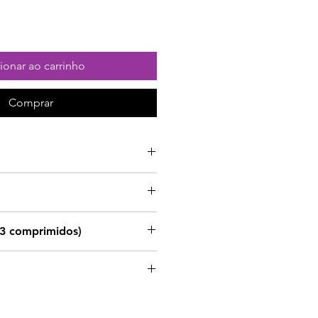
ionar ao carrinho
Comprar
zes ao dia, depois das
 3 comprimidos)
imentares não devem ser
ubstitutos de um regime