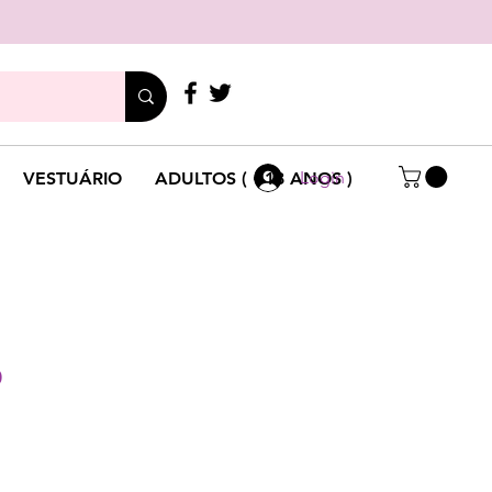
LIGUE
+351 214 791 136
Login
VESTUÁRIO
ADULTOS ( +18 ANOS )
0