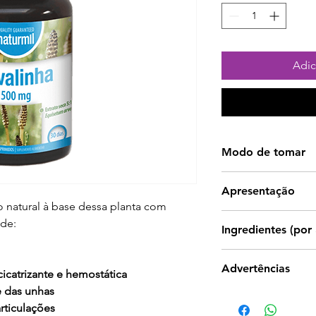
Adic
Modo de tomar
1 comprimido 3 ve
Apresentação
refeições..
 natural à base dessa planta com
90 comprimidos.
úde:
Ingredientes (por
Cavalinha 1500 mg
Advertências
 cicatrizante e hemostática
e das unhas
Os suplementos al
rticulações
utilizados como s