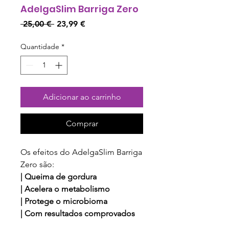
AdelgaSlim Barriga Zero
Preço
Preço
 25,00 € 
23,99 €
normal
promocional
Quantidade
*
Adicionar ao carrinho
Comprar
Os efeitos do AdelgaSlim Barriga
Zero são:
| Queima de gordura
| Acelera o metabolismo
| Protege o microbioma
| Com resultados comprovados