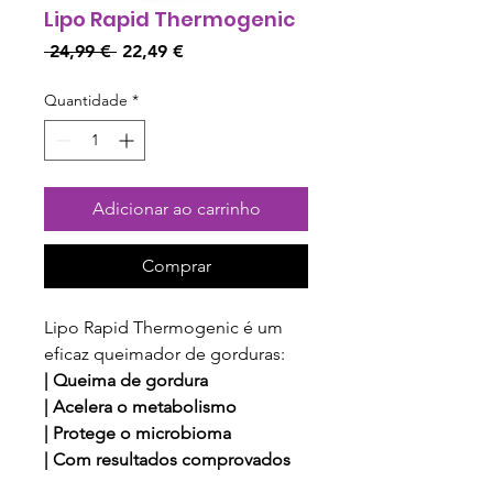
Lipo Rapid Thermogenic
Preço
Preço
 24,99 € 
22,49 €
normal
promocional
Quantidade
*
Adicionar ao carrinho
Comprar
Lipo Rapid Thermogenic é um
eficaz queimador de gorduras:
| Queima de gordura
| Acelera o metabolismo
| Protege o microbioma
| Com resultados comprovados