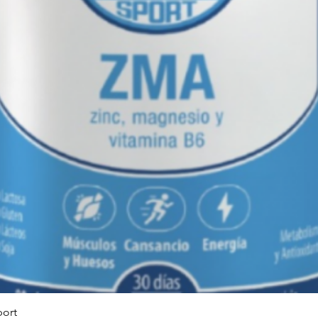
ser consumida por
exercita regularm
quem pratica musc
síntese proteica m
aumentar a massa 
Visualização rápida
port