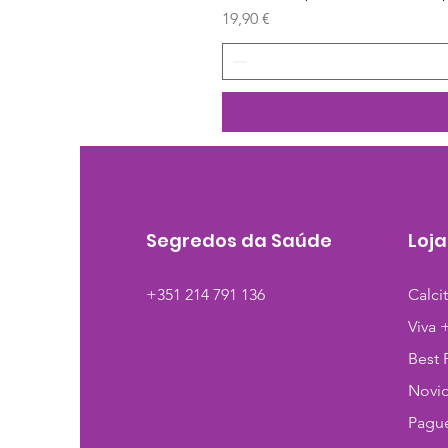
Preço
19,90 €
Segredos da Saúde
Loja
+351 214 791 136
Calci
Viva 
Best 
Novi
Pague