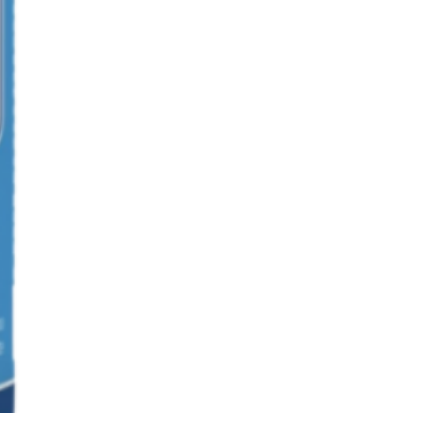
 qualquer pessoa que se
ente, é mais adequada para
ulação, pois promove a
uscular ajudando assim a
muscular.
Viamax Maximum Size