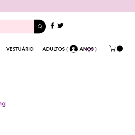
LIGUE
+351 214 791 136
Login
VESTUÁRIO
ADULTOS ( +18 ANOS )
ng