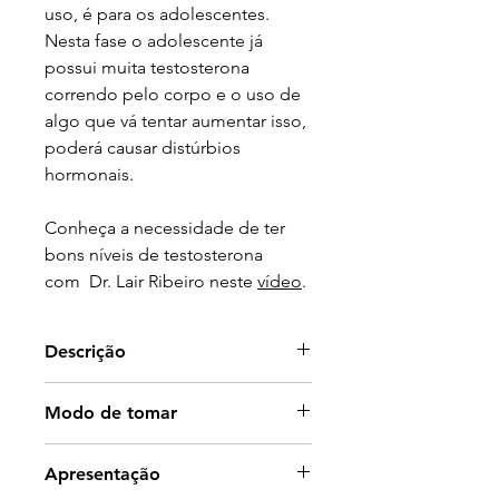
uso, é para os adolescentes.
Nesta fase o adolescente já
possui muita testosterona
correndo pelo corpo e o uso de
algo que vá tentar aumentar isso,
poderá causar distúrbios
hormonais.
Conheça a necessidade de ter
bons níveis de testosterona
com Dr. Lair Ribeiro neste
vídeo
.
Descrição
Aumenta os níveis de
Modo de tomar
testosterona
Aumenta a quantidade de
Tomar 2 comprimidos antes de
Apresentação
espermatozóides
deitar ou 30 a 60 minutos antes