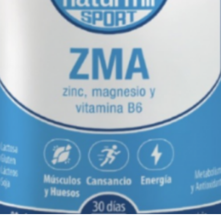
Cystone
ajuda a
imunológico