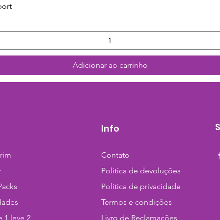
Visualização rápida
port
Adicionar ao carrinho
Info
trim
Contato
+
Politica de devoluções
Packs
Politica de privacidade
dades
Termos e condições
 1 leve 2
Livro de Reclamações