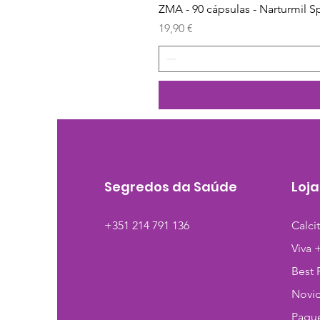
ZMA - 90 cápsulas - Narturmil S
Preço
19,90 €
Segredos da Saúde
Loja
+351 214 791 136
Calci
Viva 
Best 
Novi
Pague