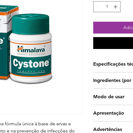
Adic
Especificações té
Himalaya Cystone
Ingredientes (por
ervas e minerais.
C
um sistema urinári
Extrato de
Modo de usar
a composição da u
Didymocarpus
mucosas. É uma aj
Tomar 1 comprimido
pedicellata
uma gestão saudáv
Apresentação
refeições.
retenção de líqui
Extrato de Saxifr
 fórmula única à base de ervas e 
100 comprimidos.
Como suplemento 
Advertências
ligulata
nto e na prevenção de infecções do 
os rins e o canal u