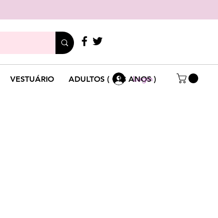
LIGUE
+351 214 791 136
Login
VESTUÁRIO
ADULTOS ( +18 ANOS )