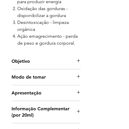
para produzir energia
Oxidação das gorduras -
disponibilizar a gordura
Desintoxicação - limpeza
orgânica
Ação emagrecimento - perda
de peso e gordura corporal.
Objetivo
Com 6 extratos vegetais, cafeína,
Modo de tomar
vitamina C e 100mg de L-
carnitina, permite aumentar a:
Diluir 20ml em 1,5l de água e vai
Apresentação
Termogénese
bebendo ao longo do dia.
Oxidação das gorduras
Em alternativa diluir 20ml, num
Frasco de 500ml.
desintoxicação
Informação Complementar
copo de água e tomar após o
ação de emagrecimento
(por 20ml)
pequeno-almoço.