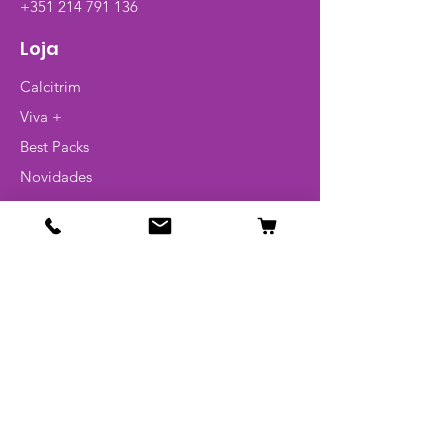
+351 214 791 136
Loja
Calcitrim
Viva +
Best Packs
Novidades
Pague 1 leve 2
Artigos
Glossário
Info
Contato
Politica de devoluções
Politica de privacidade