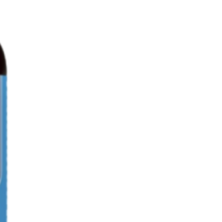
parecem também contribuir para
 cardiovascular.
ovascular
uma substância que se
dos do nosso organismo,
s células de órgãos onde há
 energia, tais como: coração,
. Ao ter também uma
antioxidante, a coenzima Q-
mportante protector
em como um importante agente
to. Como os seus níveis
 com a idade, a suplementação