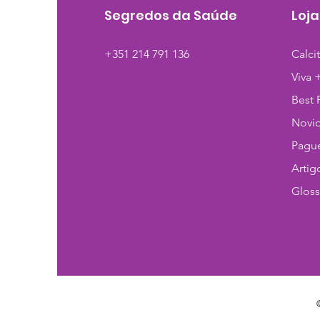
Segredos da Saúde
Loja
+351 214 791 136
Calci
Viva 
Best 
Novi
Pague
Artig
Gloss