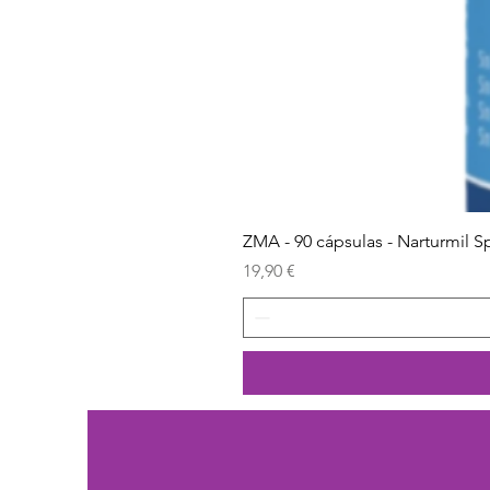
ZMA - 90 cápsulas - Narturmil S
Preço
19,90 €