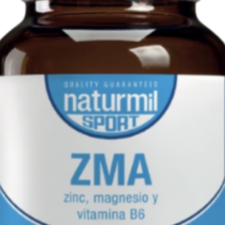
Para além disso, 
a redução do risco
A protecção cardi
A coenzima Q10 é 
encontra nos teci
principalmente na
maior produção de
fígado e músculos
importante acção 
10 revelou-se um i
cardiovascular, b
anti envelhecimen
tendem a diminuir
é essencial.