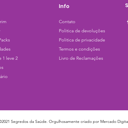
Info
trim
Contato
+
Politica de devoluções
Packs
Politica de privacidade
dades
Termos e condições
 1 leve 2
Livro de Reclamações
os
ário
©2021 Segredos da Saúde. Orgulhosamente criado por
Mercado Digita