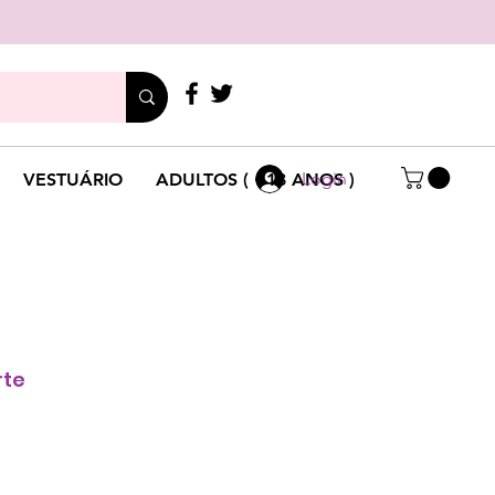
LIGUE
+351 214 791 136
Login
VESTUÁRIO
ADULTOS ( +18 ANOS )
rte