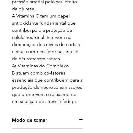
pressão arterial pelo seu efeito
de diurese.
A
Vitamina C
tem um papel
antioxidante fundamental que
contribui para a proteção da
célula neuronal. Intervém na
diminuição dos níveis de cortisol
e atua como co-fator na síntese
de neurotransmissores.
As
Vitaminas do Complexo
B
atuam como co-fatores
essenciais que contribuem para a
produção de neurotransmissores
que promovem o relaxamento
em situação de stress e fadiga.
Modo de tomar
Tomar 1 a 2 cápsulas por dia,