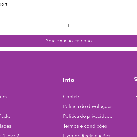
Visualização rápida
port
Adicionar ao carrinho
Info
trim
Contato
+
Politica de devoluções
Packs
Politica de privacidade
dades
Termos e condições
 1 leve 2
Livro de Reclamações