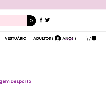
LIGUE
+351 214 791 136
Login
VESTUÁRIO
ADULTOS ( +18 ANOS )
gem Desporto