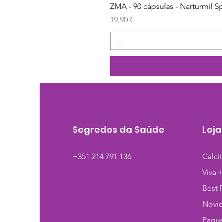
ZMA - 90 cápsulas - Narturmil S
Preço
19,90 €
Segredos da Saúde
Loja
+351 214 791 136
Calci
Viva 
Best 
Novi
Pague