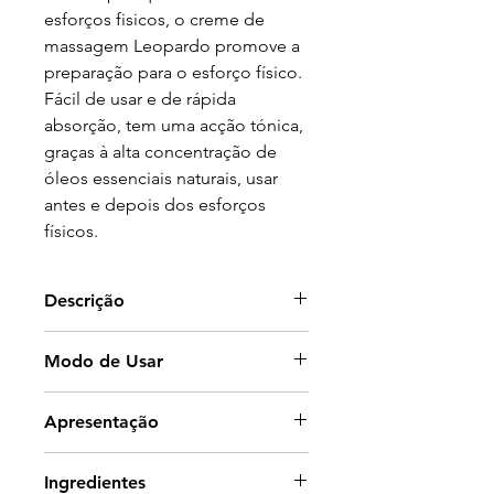
esforços fisicos, o creme de
massagem Leopardo promove a
preparação para o esforço físico.
Fácil de usar e de rápida
absorção, tem uma acção tónica,
graças à alta concentração de
óleos essenciais naturais, usar
antes e depois dos esforços
físicos.
Descrição
Para corpos que enfrentam
Modo de Usar
esforços fisicos, o creme de
massagem Leopardo promove a
Aplicar com uma ligeira
Apresentação
preparação para o esforço físico.
massagem nas zonas pretendidas
Fácil de usar e de rápida
antes e ou depois de esforços
Bisnaga com 100ml.
absorção, tem uma acção tónica,
Ingredientes
físicos.