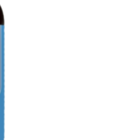
to digestivo. A fibra atrasa o
o e promove sensação de
e possa minimizar a ingestão
as.
epático:
contém extracto de
e ajuda a aumentar a produção
 sua vez reduz os níveis de
a desintoxicar o fígado.
imão Gold Drena da Fharmonat
 um corpo mais atraente e mais