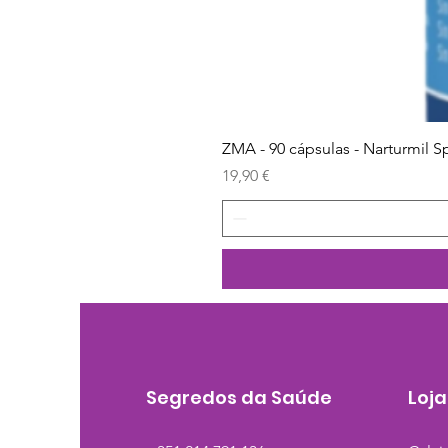
ZMA - 90 cápsulas - Narturmil S
Preço
19,90 €
Segredos da Saúde
Loja