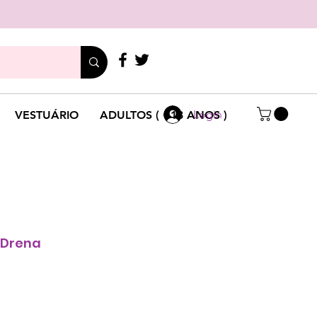
LIGUE
+351 214 791 136
Login
VESTUÁRIO
ADULTOS ( +18 ANOS )
 Drena