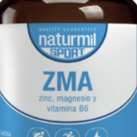
desintoxicar o trac
processo digestiv
saciedade para qu
de comida e calori
Como um tónico h
Leite de Cardo qu
de bílis, o que por
colesterol e ajuda 
Experimente Biol
e consiga alcançar
saudável.