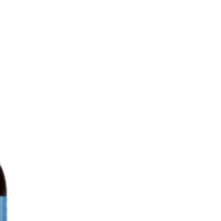
o 50 mg
10 mg 100%
14 mg 100%
50 µg 100%
 1000 µg
io 50 µg 100%
io 55 µg
o 40 µg