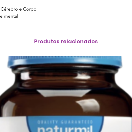
13.3%
o Cérebro e Corpo
Cálci
 e mental
6.3%
Zinco 
Ferro 
Produtos relacionados
Iodo 1
Cobre
100%
Molibdén
Selén
100%
Crómi
100%