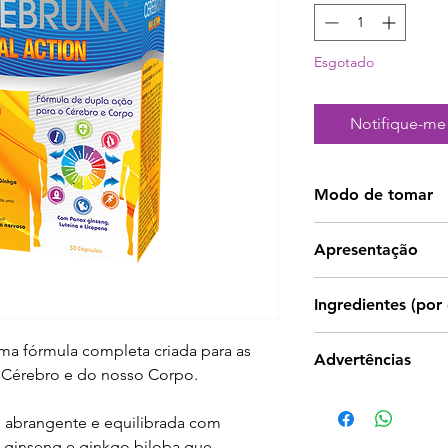
Esgotado
Notifique-me 
Modo de tomar
Tomar 1 cápsula p
Apresentação
30 cápsulas.
Ingredientes (por
Ómega 
fórmula completa criada para as
Advertências
DHA 2
 Cérebro e do nosso Corpo.
EPA 
Os suplementos al
Alfa-GP
 abrangente e equilibrada com
utilizados como s
Extrato de
 ginseng e ginkgo biloba que
alimentar variado