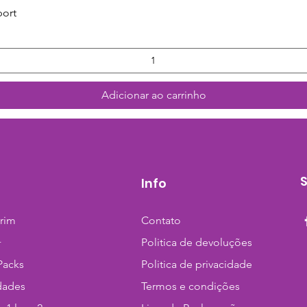
Visualização rápida
port
Adicionar ao carrinho
Info
trim
Contato
+
Politica de devoluções
Packs
Politica de privacidade
dades
Termos e condições