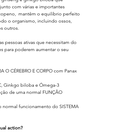
Extrato de Gin
junto com várias e importantes
um modo de vida s
Fosfatidilseri
licopeno, mantêm o equilíbrio perfeito
seco, fresco e ao 
Luteína 1
todo o organismo, incluindo ossos,
alcance das crian
Licopeno
s outros.
hipersensibilidad
Vitamina
cada produto. Não
Vitamina
as pessoas ativas que necessitam do
recomendada. Os 
Vitamina
ntes para poderem aumentar o seu
são medicamentos.
Vitamina
o seu médico ou t
Vitamina 
Vitamina 
RA O CÉREBRO E CORPO com Panax
Vitamina
Vitamina 
PC, Ginkgo biloba e Ómega-3
Vitamina 
enção de uma normal FUNÇÃO
Ácido Fólico
Vitamina
a o normal funcionamento do SISTEMA
Biotin
125%
Vitamina
al action?
Magné