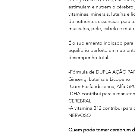
estimulam e nutrem o cérebro 
vitaminas, minerais, luteína e 
de nutrientes essenciais para 
músculos, pele, cabelo e muito
É o suplemento indicado para 
equilíbrio perfeito em nutrie
desempenho total.
-Fórmula de DUPLA AÇÃO PA
Ginseng, Luteína e Licopeno
-Com Fosfatidilserina, Alfa-G
-DHA contribui para a manut
CEREBRAL
-A vitamina B12 contribui par
NERVOSO
Quem pode tomar cerebrum du