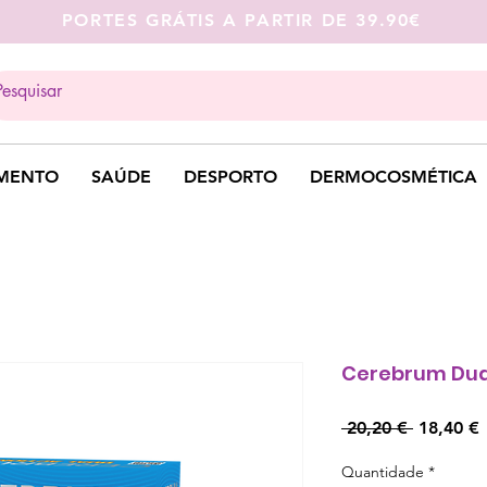
PORTES GRÁTIS A PARTIR DE 39.90€
MENTO
SAÚDE
DESPORTO
DERMOCOSMÉTICA
Cerebrum Dual
Preço
 20,20 € 
18,40 €
normal
Quantidade
*