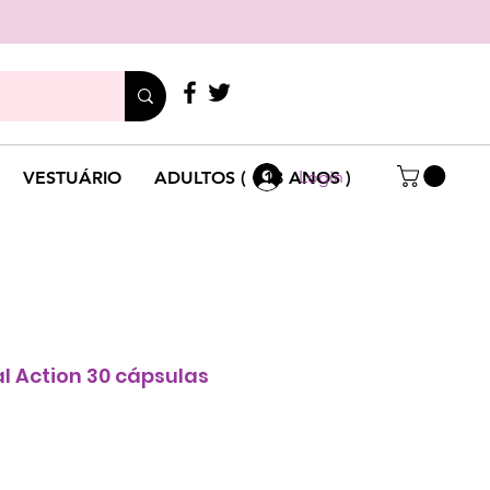
LIGUE
+351 214 791 136
Login
VESTUÁRIO
ADULTOS ( +18 ANOS )
 Action 30 cápsulas
Preço
promocional