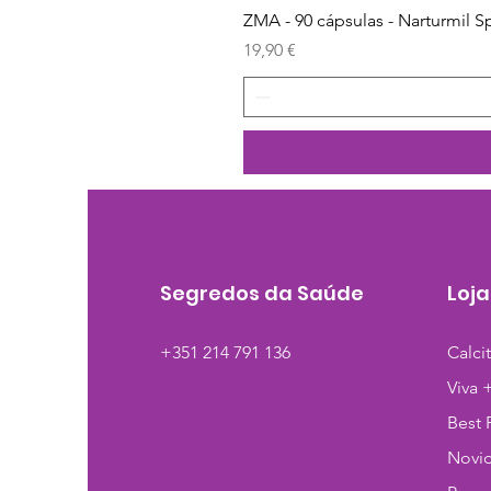
ZMA - 90 cápsulas - Narturmil S
Preço
19,90 €
Segredos da Saúde
Loja
+351 214 791 136
Calci
Viva 
Best 
Novi