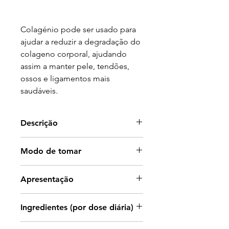
Colagénio pode ser usado para
ajudar a reduzir a degradação do
colageno corporal, ajudando
assim a manter pele, tendões,
ossos e ligamentos mais
saudáveis.
Descrição
Ajuda no
emagrecimento
Modo de tomar
Reduz a
gordura
Proporciona um
Diluir 20 ml numa garrafa de água
Apresentação
efeito
saciante
de 750ml e beber ao longo da
Ajuda a combater a
prisão de
manhã, e diluir 20ml numa garrafa
Frasco de 500ml.
ventre
Ingredientes (por dose diária)
de água de 750ml e beber ao
Favorece a regularização
longo da tarde, de preferência
Extracto hidrofílico Zingiber
do
colesterol