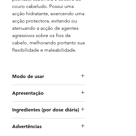
couro cabeludo. Possui uma
acção hidratante, exercendo uma
acção protectora, evitando ou
atenuando a acção de agentes
agressivos sobre os fios de
cabelo, melhorando portanto sua
flexibilidade e maleabilidade.
Modo de usar
Colocar uma pequena porção de
Apresentação
champô (do tamanho de uma
noz) no cableo, massajar e lavar.
200ml.
Ingredientes (por dose diária)
Enxaguar bem o cabelo com
água abundante e repetir se
Aqua, sodium laureth sulfate,
necessário, não usar como um
Advertências
cocamidopropyl betaine, sodium
champô de uso diário.